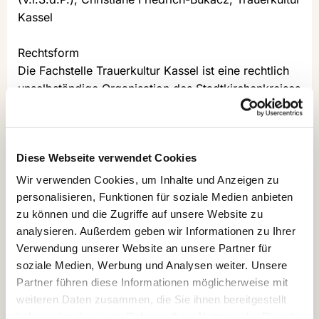
Kassel
Rechtsform
Die Fachstelle Trauerkultur Kassel ist eine rechtlich
unselbständige Organisation des Stadtkirchenkreises
Kassel vertreten durch
Stadtdekan Dr. Michael Glöckner,
Lutherplatz 6
Diese Webseite verwendet Cookies
34117 Kassel
Tel.: +49561937817-000
Wir verwenden Cookies, um Inhalte und Anzeigen zu
E-Mail: dekanat.kassel-2@ekkw.de
personalisieren, Funktionen für soziale Medien anbieten
zu können und die Zugriffe auf unsere Website zu
Urheberrecht, Inhalte und Links
analysieren. Außerdem geben wir Informationen zu Ihrer
Der Inhalt von trauerkultu-kassel.de ist
Verwendung unserer Website an unsere Partner für
soziale Medien, Werbung und Analysen weiter. Unsere
urheberrechtlich geschützt. Die Vervielfältigung,
Partner führen diese Informationen möglicherweise mit
Änderung, Verbreitung oder Speicherung von
weiteren Daten zusammen, die Sie ihnen bereitgestellt
Informationen oder Daten, insbesondere von Texten,
haben oder die sie im Rahmen Ihrer Nutzung der Dienste